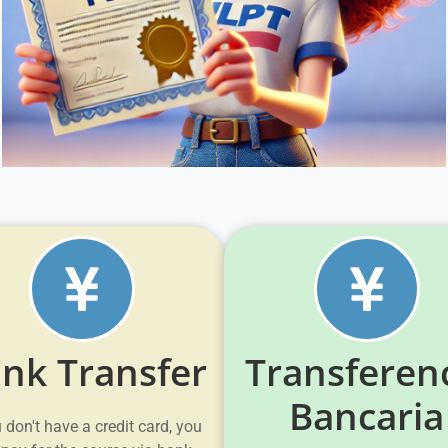
nk Transfer
Transferen
Bancaria
u don't have a credit card, you