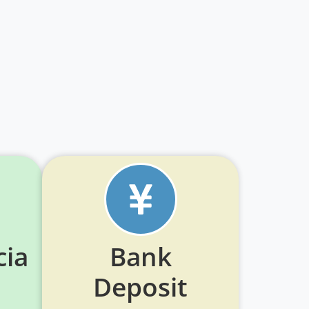
cia
Bank
Deposit